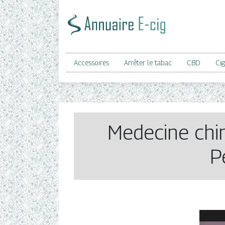
Accessoires
Arrêter le tabac
CBD
Cig
Medecine chin
P