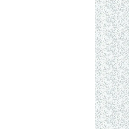
A
s
r
s
u
s