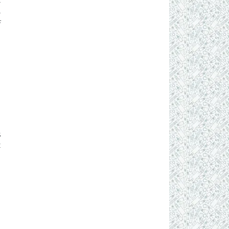
-
-
f
n
d
s
t