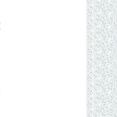
e
s
!
t
t