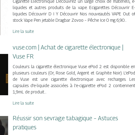
Cigarette Electronique Découvrez un large choix de matériels, e
liquides et autres produits de la vape. Ecigarettes Découvrir E
liquides Découvrir D I Y Découvrir Nos nouveautés VAPE Out o
stock Vape Pen jetable Dragbar Zovoo – Pêche Ice 0 mg 6,90…
Lire la suite
vuse.com | Achat de cigarette électronique |
Vuse FR
Couleurs: la cigarette électronique Vuse ePod 2 est disponible e
plusieurs couleurs (Or, Rose Gold, Argent et Graphite Noir). L’ePo
de Vuse est une cigarette électronique avec recharges. Le
capsules d’e-liquide associées à l’e-cigarette ePod 2 contiennen
1,9mL de produit…
Lire la suite
Réussir son sevrage tabagique – Astuces
pratiques