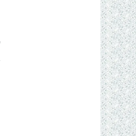
e
h
n
y