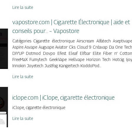
Lire la suite
vapostore.com | Cigarette Électronique | aide et
conseils pour… – Vapostore
Catégories Cigarette électronique Airscream Alfatech Aseptivap
Aspire Asvape Augvape Aviator Cks Cloud 9 Créavap Da One Tec
DIY’UP Dotmod Dovpo Efest Eleaf Elfbar Elite Fiber n’ Cotto
FreeMaX Fumytech GeekVape Hellvape Horizon Tech Hotcig Ijo
Innokin Joyetech Justfog Kangertech KoddoPod…
Lire la suite
iclope.com | iClope, cigarette électronique
iClope, cigarette électronique
Lire la suite