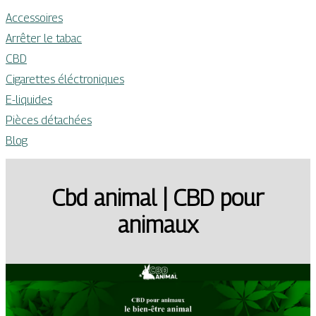
Accessoires
Arrêter le tabac
CBD
Cigarettes éléctroniques
E-liquides
Pièces détachées
Blog
Cbd animal | CBD pour
animaux